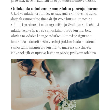
proseka, neće ih izabrati da bi poštedeli kumove troška.
Odluka da mladenci samostalno plaćaju burme
Ukoliko mladenci odluče, uvažavajući i kumove naravno,
da ipak samostalno finansiraju svoje burme, to nosi sa
sobom i prednosti i neka ograničenja. Svakako su troškovi
mladenaca veći, jer će samostalno platiti burme, bez
obzira na odabir i druge izdatke. Kumovi će sigurno u
tom slučaju doneti nešto vredniji poklon. Kada mladenci
samostalno finansiraju burme, to ima i niz prednosti.
Neke od njih su upravo lagodan osećaj prilikom odabira.