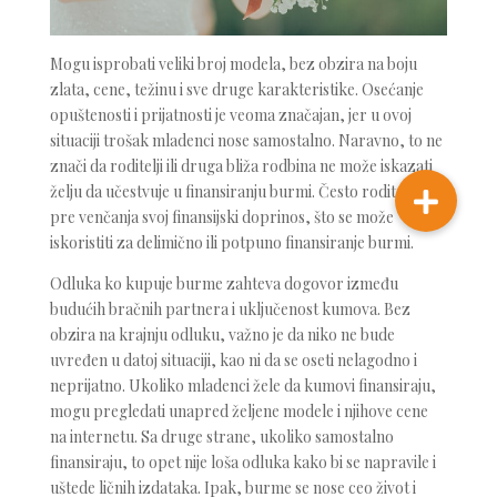
Mogu isprobati veliki broj modela, bez obzira na boju
zlata, cene, težinu i sve druge karakteristike. Osećanje
opuštenosti i prijatnosti je veoma značajan, jer u ovoj
situaciji trošak mladenci nose samostalno. Naravno, to ne
znači da roditelji ili druga bliža rodbina ne može iskazati
želju da učestvuje u finansiranju burmi. Često roditelji daju
pre venčanja svoj finansijski doprinos, što se može
iskoristiti za delimično ili potpuno finansiranje burmi.
Odluka ko kupuje burme zahteva dogovor između
budućih bračnih partnera i uključenost kumova. Bez
obzira na krajnju odluku, važno je da niko ne bude
uvređen u datoj situaciji, kao ni da se oseti nelagodno i
neprijatno. Ukoliko mladenci žele da kumovi finansiraju,
mogu pregledati unapred željene modele i njihove cene
na internetu. Sa druge strane, ukoliko samostalno
finansiraju, to opet nije loša odluka kako bi se napravile i
uštede ličnih izdataka. Ipak, burme se nose ceo život i