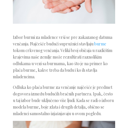
Izbor burmi za mladence vrši se pre zakazanog datuma
venčanja. Najčešće budući supružnici stavljaju
burme
tokom crkvenog venčanja. Veliki broj običaja u različitim
krajevima naše zemlje može rezultirati raznolikim
odlukama u vezi sa burmama, kao što je na primer ko
plaća burme, kakve treba da budu i ko ih stavlja
mladencima.
Odluka ko plaća burme za venčanje najčešće je predmet
dogovora između budućih bračnih partnera. Ipak, često
u taj izbor bude uključeno više ljudi. Kada se radi o izboru
modela burme, boje zlata i drugih detalja, obično se
mladenci samostalno izjašnjavaju u ovom pogledu.