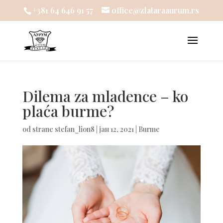
+381 64 646 91 57
office@zlataraaurum.rs
Dilema za mladence – ko
plaća burme?
od strane
stefan_lion8
|
јан 12, 2021
|
Burme