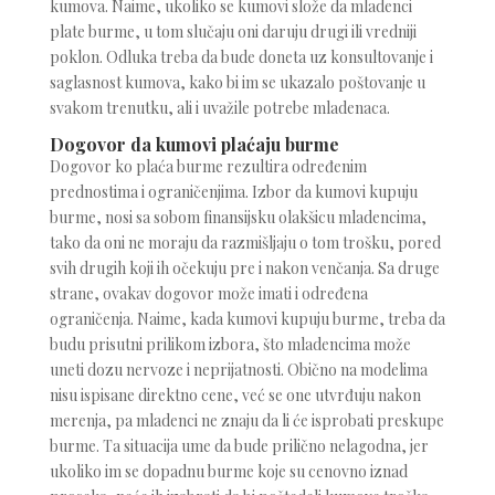
kumova. Naime, ukoliko se kumovi slože da mladenci
plate burme, u tom slučaju oni daruju drugi ili vredniji
poklon. Odluka treba da bude doneta uz konsultovanje i
saglasnost kumova, kako bi im se ukazalo poštovanje u
svakom trenutku, ali i uvažile potrebe mladenaca.
Dogovor da kumovi plaćaju burme
Dogovor ko plaća burme rezultira određenim
prednostima i ograničenjima. Izbor da kumovi kupuju
burme, nosi sa sobom finansijsku olakšicu mladencima,
tako da oni ne moraju da razmišljaju o tom trošku, pored
svih drugih koji ih očekuju pre i nakon venčanja. Sa druge
strane, ovakav dogovor može imati i određena
ograničenja. Naime, kada kumovi kupuju burme, treba da
budu prisutni prilikom izbora, što mladencima može
uneti dozu nervoze i neprijatnosti. Obično na modelima
nisu ispisane direktno cene, već se one utvrđuju nakon
merenja, pa mladenci ne znaju da li će isprobati preskupe
burme. Ta situacija ume da bude prilično nelagodna, jer
ukoliko im se dopadnu burme koje su cenovno iznad