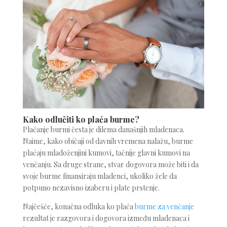
Kako odlučiti ko plaća burme?
Plaćanje burmi česta je dilema današnjih mladenaca.
Naime, kako običaji od davnih vremena nalažu, burme
plaćaju mladoženjini kumovi, tačnije glavni kumovi na
venčanju. Sa druge strane, stvar dogovora može biti i da
svoje burme finansiraju mladenci, ukoliko žele da
potpuno nezavisno izaberu i plate prstenje.
Najčešće, konačna odluka ko plaća
burme za venčanje
rezultat je razgovora i dogovora između mladenaca i