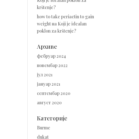
Koji je idealan poklon za
krštenje?
how to take periactin to gain
weight
на
Koji je idealan
poklon za krštenje?
Архиве
фебруар 2024
новембар 2022
јул 2021
јануар 2021
септембар 2020
август 2020
Категорије
Burme
dukat