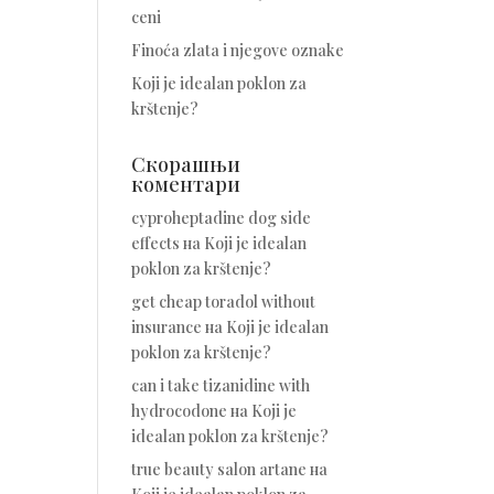
ceni
Finoća zlata i njegove oznake
Koji je idealan poklon za
krštenje?
Скорашњи
коментари
cyproheptadine dog side
effects
на
Koji je idealan
poklon za krštenje?
get cheap toradol without
insurance
на
Koji je idealan
poklon za krštenje?
can i take tizanidine with
hydrocodone
на
Koji je
idealan poklon za krštenje?
true beauty salon artane
на