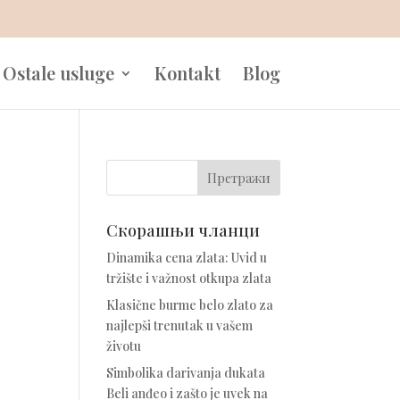
Ostale usluge
Kontakt
Blog
Скорашњи чланци
Dinamika cena zlata: Uvid u
tržište i važnost otkupa zlata
Klasične burme belo zlato za
najlepši trenutak u vašem
životu
Simbolika darivanja dukata
Beli anđeo i zašto je uvek na