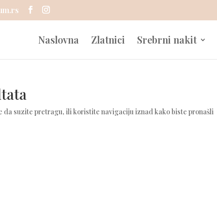
um.rs
Naslovna
Zlatnici
Srebrni nakit
tata
e da suzite pretragu, ili koristite navigaciju iznad kako biste pronašli