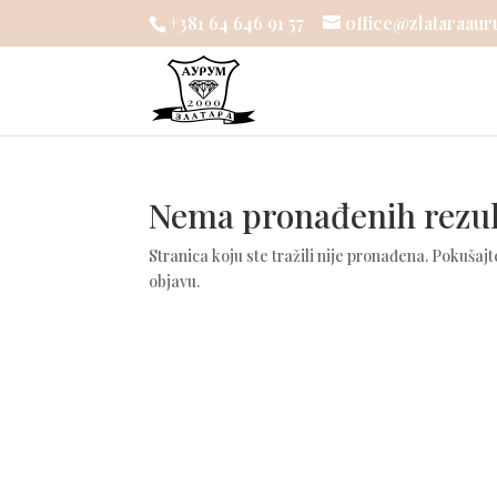
+381 64 646 91 57
office@zlataraaur
Nema pronađenih rezul
Stranica koju ste tražili nije pronađena. Pokušajt
objavu.