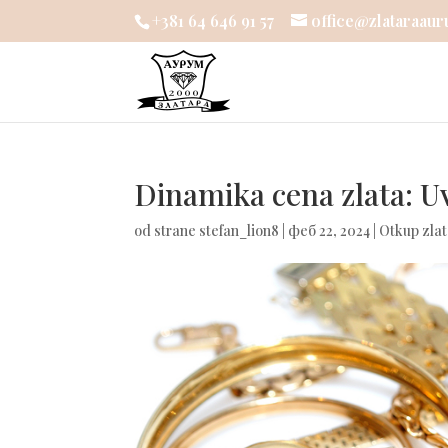
+381 64 646 91 57
office@zlataraaur
Dinamika cena zlata: Uv
od strane
stefan_lion8
|
феб 22, 2024
|
Otkup zla