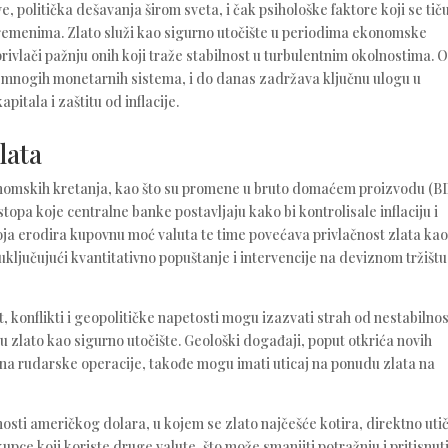
 politička dešavanja širom sveta, i čak psihološke faktore koji se tič
 vremenima. Zlato služi kao sigurno utočište u periodima ekonomske
e privlači pažnju onih koji traže stabilnost u turbulentnim okolnostima. 
a mnogih monetarnih sistema, i do danas zadržava ključnu ulogu u
itala i zaštitu od inflacije.
lata
onomskih kretanja, kao što su promene u bruto domaćem proizvodu (B
pa koje centralne banke postavljaju kako bi kontrolisale inflaciju i
oja erodira kupovnu moć valuta te time povećava privlačnost zlata ka
uključujući kvantitativno popuštanje i intervencije na deviznom tržištu
 konflikti i geopolitičke napetosti mogu izazvati strah od nestabilnos
u zlato kao sigurno utočište. Geološki događaji, poput otkrića novih
ču na rudarske operacije, takođe mogu imati uticaj na ponudu zlata na
ednosti američkog dolara, u kojem se zlato najčešće kotira, direktno uti
kupce koji koriste druge valute, što može smanjiti potražnju i pritisnut