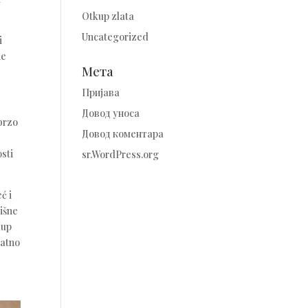
Otkup zlata
Uncategorized
i
ne
Мета
Пријава
Довод уноса
brzo
Довод коментара
osti
sr.WordPress.org
ć i
žišne
kup
datno