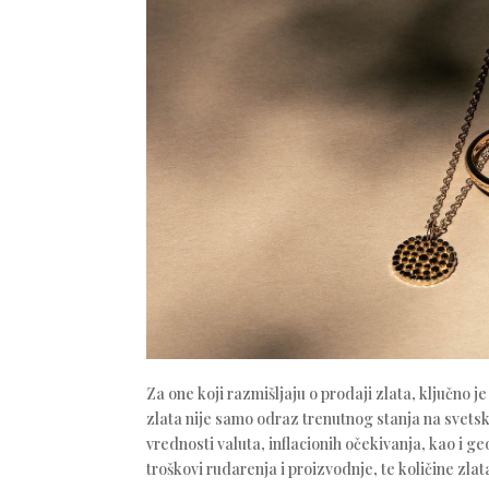
Za one koji razmišljaju o prodaji zlata, ključno 
zlata nije samo odraz trenutnog stanja na svetski
vrednosti valuta, inflacionih očekivanja, kao i ge
troškovi rudarenja i proizvodnje, te količine zla