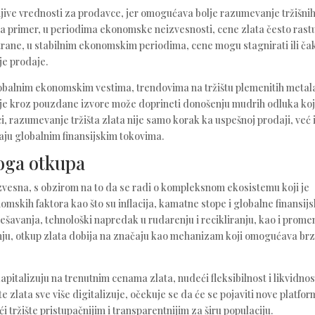
jive vrednosti za prodavce, jer omogućava bolje razumevanje tržišni
 primer, u periodima ekonomske neizvesnosti, cene zlata često rastu
strane, u stabilnim ekonomskim periodima, cene mogu stagnirati ili ča
nje prodaje.
lobalnim ekonomskim vestima, trendovima na tržištu plemenitih metala
je kroz pouzdane izvore može doprineti donošenju mudrih odluka koj
ci, razumevanje tržišta zlata nije samo korak ka uspešnoj prodaji, već 
aju globalnim finansijskim tokovima.
loga otkupa
izvesna, s obzirom na to da se radi o kompleksnom ekosistemu koji je
skih faktora kao što su inflacija, kamatne stope i globalne finansij
dešavanja, tehnološki napredak u rudarenju i recikliranju, kao i prome
ju, otkup zlata dobija na značaju kao mehanizam koji omogućava br
italizuju na trenutnim cenama zlata, nudeći fleksibilnost i likvidnos
e zlata sve više digitalizuje, očekuje se da će se pojaviti nove platfor
ći tržište pristupačnijim i transparentnijim za širu populaciju.