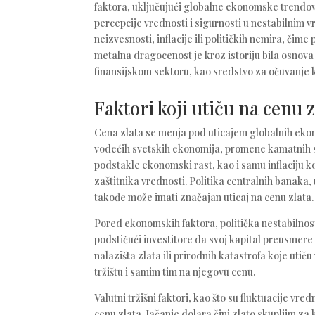
faktora, uključujući globalne ekonomske trendove,
percepcije vrednosti i sigurnosti u nestabilnim
neizvesnosti, inflacije ili političkih nemira, čim
metalna dragocenost je kroz istoriju bila osnov
finansijskom sektoru, kao sredstvo za očuvanje kap
Faktori koji utiču na cenu z
Cena zlata se menja pod uticajem globalnih ek
vodećih svetskih ekonomija, promene kamatnih sto
podstakle ekonomski rast, kao i samu inflaciju k
zaštitnika vrednosti. Politika centralnih banaka, 
takođe može imati značajan uticaj na cenu zlata.
Pored ekonomskih faktora, politička nestabilnost,
podstičući investitore da svoj kapital preusmere 
nalazišta zlata ili prirodnih katastrofa koje uti
tržištu i samim tim na njegovu cenu.
Valutni tržišni faktori, kao što su fluktuacije vr
cenu zlata. Jačanje dolara čini zlato skupljim za 