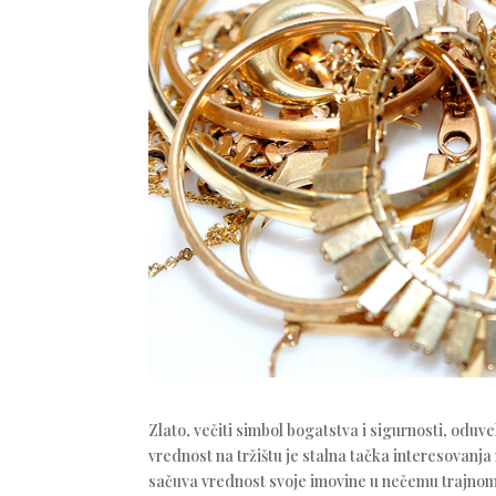
Zlato, večiti simbol bogatstva i sigurnosti, odu
vrednost na tržištu je stalna tačka interesovanja 
sačuva vrednost svoje imovine u nečemu trajnom i