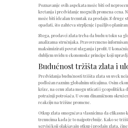
Poznavanje ovih aspekata može biti od neprocen
kretanja i predviđanje mogućih promena cena. Na
može biti idealan trenutak za prodaju. S druge 
opadati, što zahteva strpljenje i pažljivo planira
Stoga, prodavci zlata treba da budu u toku sa g
analizama stručnjaka. Pravovremeno informisan
maksimizirati povrat ulaganja i profit. U konačni
dubljem uvidu u ekonomske principe koji upravlj
Budućnost tržišta zlata i u
Predviđanja budućnosti tržišta zlata su uvek ne
podložan raznim globalnim uticajima. Osim ekonom
krize, na cenu zlata mogu uticati i geopolitička 
potražnji potrošača. U ovom dinamičnom okružen
reakciju na tržišne promene.
Otkup zlata omogućava vlasnicima da efikasno kap
trenucima kada je to najpotrebnije. Kako se tržišt
servisi koji olakšavaju otkup i prodaju zlata, čine